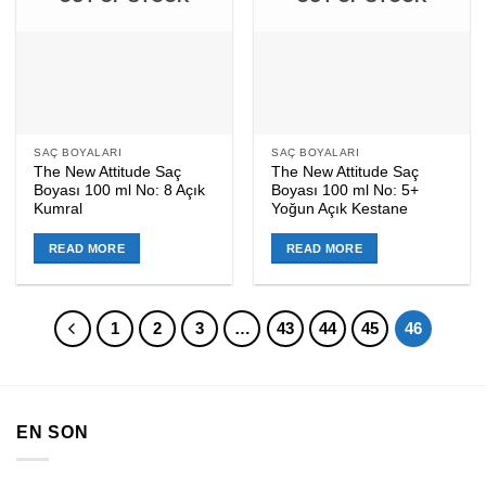
SAÇ BOYALARI
SAÇ BOYALARI
The New Attitude Saç
The New Attitude Saç
Boyası 100 ml No: 8 Açık
Boyası 100 ml No: 5+
Kumral
Yoğun Açık Kestane
READ MORE
READ MORE
1
2
3
…
43
44
45
46
EN SON