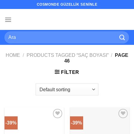
İçeriğe
COSMONDE GÜZELLIK SENINLE
atla
Search
for:
HOME
/
PRODUCTS TAGGED “SAÇ BOYASI”
/
PAGE
46
FILTER
-39%
-39%
Add to
Add to
wishlist
wishlist