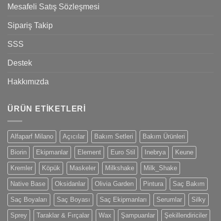
Mesafeli Satış Sözleşmesi
Sipariş Takip
SSS
Destek
Hakkımızda
ÜRÜN ETIKETLERI
Alfaparf Milano
Açıcılar
Bakım Setleri
Bakım Ürünleri
Biorin
Ekipmanlar
Element
Euro Stil
Inebrya
Keune
Kremler
Köpük
Maskeler
Milkshake
Milk_Shake
Native Base
Oksidanlar
Olivia Garden
Pintura
Saç Bakım
Saç Boyaları
Saç Boyası
Saç Ekipmanları
Serumlar
Silky
Sprey
Taraklar & Fırçalar
Wax
Şampuanlar
Şekillendiriciler