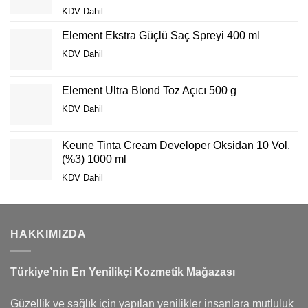
Original
Current
KDV Dahil
price
price
Element Ekstra Güçlü Saç Spreyi 400 ml
was:
is:
Original
Current
₺86,90.
₺61,90.
KDV Dahil
price
price
was:
is:
Element Ultra Blond Toz Açıcı 500 g
₺48,00.
₺39,90.
Original
Current
KDV Dahil
price
price
was:
is:
Keune Tinta Cream Developer Oksidan 10 Vol.
₺249,00.
₺149,00.
(%3) 1000 ml
Original
Current
KDV Dahil
price
price
was:
is:
₺119,00.
₺69,00.
HAKKIMIZDA
Türkiye’nin En Yenilikçi Kozmetik Mağazası
Güzellik ve sağlık için yapılan yenilikler insanlara mutluluk