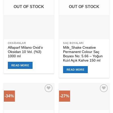
OUT OF STOCK
OUT OF STOCK
OKSIDANLAR
SAÇ BOYALARI
Alfaparf Milano Oxid’o
Milk_Shake Creative
Oksidan 10 Vol. (%3)
Permanent Colour Saç
1000 ml
Boyası No: 5.66 – Yoğun
Kızıl Açık Kahve 150 ml
READ MORE
READ MORE
-34%
-27%
Add to
Add to
wishlist
wishlist