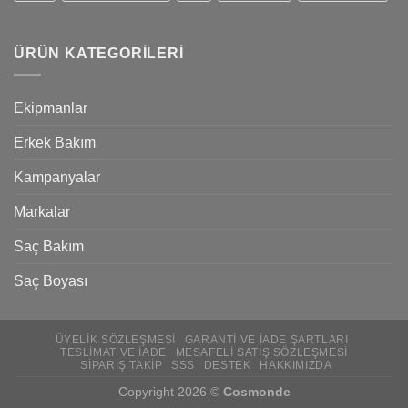
ÜRÜN KATEGORILERI
Ekipmanlar
Erkek Bakım
Kampanyalar
Markalar
Saç Bakım
Saç Boyası
ÜYELIK SÖZLEŞMESI
GARANTI VE İADE ŞARTLARI
TESLIMAT VE İADE
MESAFELI SATIŞ SÖZLEŞMESI
SIPARIŞ TAKIP
SSS
DESTEK
HAKKIMIZDA
Copyright 2026 ©
Cosmonde