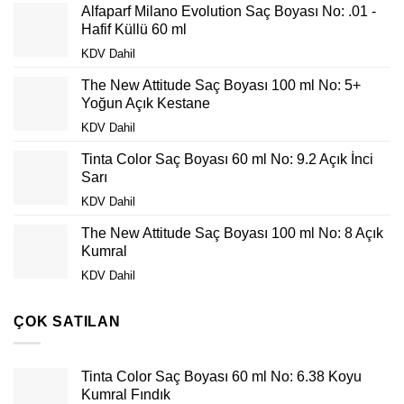
Alfaparf Milano Evolution Saç Boyası No: .01 -
Hafif Küllü 60 ml
Original
Current
KDV Dahil
price
price
The New Attitude Saç Boyası 100 ml No: 5+
was:
is:
Yoğun Açık Kestane
₺129,00.
₺79,00.
Original
Current
KDV Dahil
price
price
Tinta Color Saç Boyası 60 ml No: 9.2 Açık İnci
was:
is:
Sarı
₺63,00.
₺38,00.
Original
Current
KDV Dahil
price
price
The New Attitude Saç Boyası 100 ml No: 8 Açık
was:
is:
Kumral
₺86,90.
₺61,90.
Original
Current
KDV Dahil
price
price
was:
is:
ÇOK SATILAN
₺63,00.
₺38,00.
Tinta Color Saç Boyası 60 ml No: 6.38 Koyu
Kumral Fındık