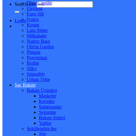
Diva Camille
Search for:
Element
Euro Stil
Fonex
Login
Keune
Lara Shine
Milkshake
Native Base
Olivia Garden
Pintura
Powermax
Redist
Silky
Smoothly
Urban Tribe
Saç Bakım
Bakım Ürünleri
Maskeler
Kremler
Şampuanlar
Serumlar
Bakım Setleri
Yağlar
Şekillendiriciler
Jöle