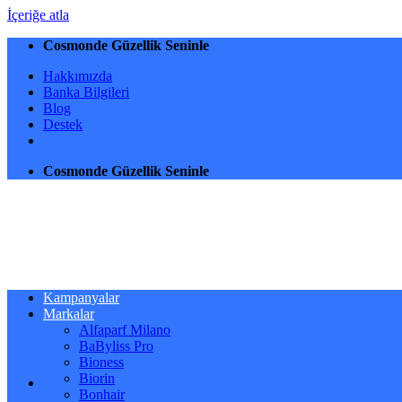
İçeriğe atla
Cosmonde Güzellik Seninle
Hakkımızda
Banka Bilgileri
Blog
Destek
Cosmonde Güzellik Seninle
Kampanyalar
Markalar
Alfaparf Milano
BaByliss Pro
Bioness
Biorin
Bonhair