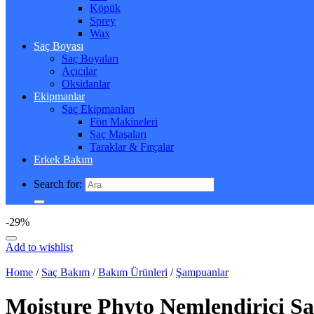
Köpük
Sprey
Wax
Saç Boyası
Saç Boyaları
Açıcılar
Oksidanlar
Ekipmanlar
Saç Ekipmanları
Fön Makineleri
Saç Maşaları
Taraklar & Fırçalar
Erkek Bakım
Search for:
-29%
Add to wishlist
Home
/
Saç Bakım
/
Bakım Ürünleri
/
Şampuanlar
Moisture Phyto Nemlendirici 